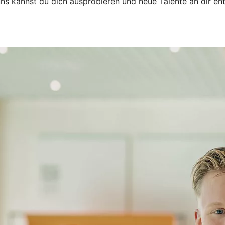
 uns kannst du dich ausprobieren und neue Talente an dir e