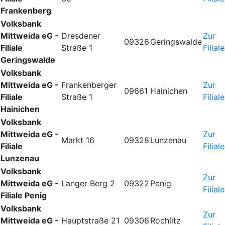
Frankenberg
Volksbank
Mittweida eG -
Dresdener
Zur
09326
Geringswalde
Filiale
Straße 1
Filiale
Geringswalde
Volksbank
Mittweida eG -
Frankenberger
Zur
09661
Hainichen
Filiale
Straße 1
Filiale
Hainichen
Volksbank
Mittweida eG -
Zur
Markt 16
09328
Lunzenau
Filiale
Filiale
Lunzenau
Volksbank
Zur
Mittweida eG -
Langer Berg 2
09322
Penig
Filiale
Filiale Penig
Volksbank
Zur
Mittweida eG -
Hauptstraße 21
09306
Rochlitz