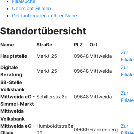
Filialsuche
Übersicht Filialen
Geldautomaten in Ihrer Nähe
Standortübersicht
Name
Straße
PLZ
Ort
Zur
Hauptstelle
Markt 25
09648
Mittweida
Filiale
Digitale
Zur
Markt 25
09648
Mittweida
Beratung
Filiale
SB-Stelle
Volksbank
Zur
Mittweida eG -
Schillerstraße
09648
Mittweida
Filiale
Simmel-Markt
Mittweida
Volksbank
Mittweida eG -
Humboldtstraße
Zur
09669
Frankenberg
Filiale
35
Filiale