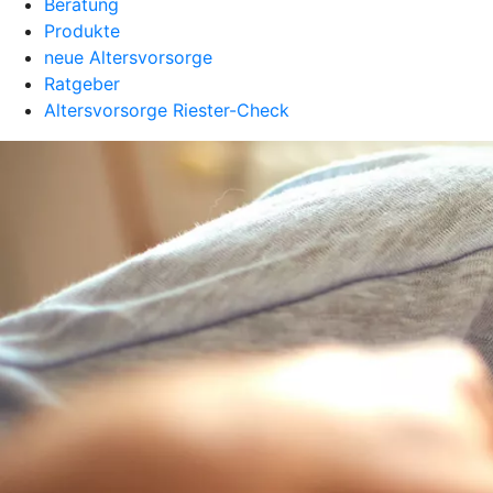
Beratung
Produkte
neue Altersvorsorge
Ratgeber
Altersvorsorge Riester-Check