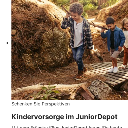
Schenken Sie Perspektiven
Kindervorsorge im JuniorDepot
Mit dem FrühstartPlus JuniorDepot legen Sie heute