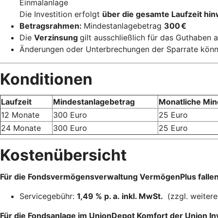
Einmalanlage
Die Investition erfolgt
über die gesamte Laufzeit hi
Betragsrahmen:
Mindestanlagebetrag
300 €
Die
Verzinsung
gilt ausschließlich für das Guthaben
Änderungen oder Unterbrechungen der Sparrate könn
Konditionen
Laufzeit
Mindestanlagebetrag
Monatliche Min
12 Monate
300 Euro
25 Euro
24 Monate
300 Euro
25 Euro
Kostenübersicht
Für die Fondsvermögensverwaltung VermögenPlus fallen
Servicegebühr:
1,49 % p. a. inkl. MwSt.
(zzgl. weiter
Für die Fondsanlage im UnionDepot Komfort der Union Inv