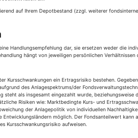
erend auf Ihrem Depotbestand (zzgl. weiterer fondsinterner 
n
 keine Handlungsempfehlung dar, sie ersetzen weder die ind
e Behandlung hängt von jeweiligen persönlichen Verhältniss
er Kursschwankungen ein Ertragsrisiko bestehen. Gegebenen
) aufgrund des Anlagespektrums/der Fondsverwaltungstechni
teht als insgesamt eingezahlt wurde, beziehungsweise die
zliche Risiken wie: Marktbedingte Kurs- und Ertragsschwa
eichung der Anlagepolitik von individuellen Nachhaltigke
ise Entwicklungsländern möglich. Der Fondsanteilwert kan
tes Kursschwankungsrisiko aufweisen.