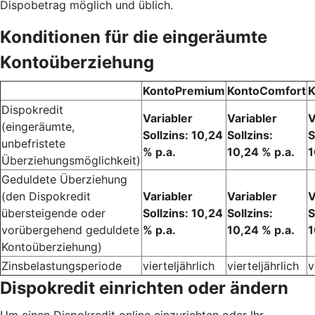
Dispobetrag möglich und üblich.
Konditionen für die eingeräumte
Kontoüberziehung
KontoPremium
KontoComfort
K
Dispokredit
Variabler
Variabler
V
(eingeräumte,
Sollzins: 10,24
Sollzins:
S
unbefristete
% p.a.
10,24 % p.a.
1
Überziehungsmöglichkeit)
Geduldete Überziehung
(den Dispokredit
Variabler
Variabler
V
übersteigende oder
Sollzins: 10,24
Sollzins:
S
vorübergehend geduldete
% p.a.
10,24 % p.a.
1
Kontoüberziehung)
Zinsbelastungsperiode
vierteljährlich
vierteljährlich
v
Dispokredit einrichten oder ändern
Um einen Dispokredit online einzurichten oder Ihr