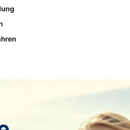
lung
n
ahren