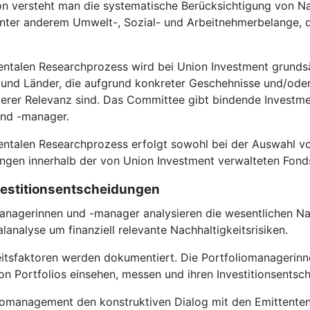
on versteht man die systematische Berücksichtigung von Na
 unter anderem Umwelt-, Sozial- und Arbeitnehmerbelange
entalen Researchprozess wird bei Union Investment grundsä
nd Länder, die aufgrund konkreter Geschehnisse und/oder s
rer Relevanz sind. Das Committee gibt bindende Investmen
und -manager.
entalen Researchprozess erfolgt sowohl bei der Auswahl vo
gen innerhalb der von Union Investment verwalteten Fond
nvestitionsentscheidungen
anagerinnen und -manager analysieren die wesentlichen Nac
analyse um finanziell relevante Nachhaltigkeitsrisiken.
itsfaktoren werden dokumentiert. Die Portfoliomanagerinn
n Portfolios einsehen, messen und ihren Investitionsentsc
omanagement den konstruktiven Dialog mit den Emittenten, in 