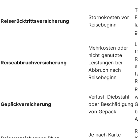
T
Stornokosten vor
F
Reiserücktrittsversicherung
Reisebeginn
l
g
L
Mehrkosten oder
t
nicht genutzte
R
Reiseabbruchversicherung
Leistungen bei
e
Abbruch nach
f
Reisebeginn
R
R
Verlust, Diebstahl
w
Gepäckversicherung
oder Beschädigung
G
von Gepäck
b
A
R
Je nach Karte