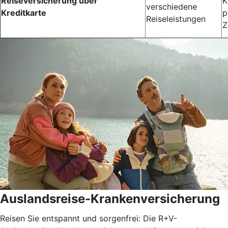
Reiseversicherung über
K
verschiedene
Kreditkarte
p
Reiseleistungen
Z
Auslandsreise-Krankenversicherung
Reisen Sie entspannt und sorgenfrei: Die R+V-