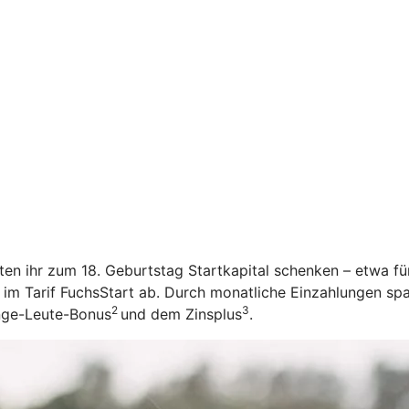
öchten ihr zum 18. Geburtstag Startkapital schenken – etwa f
 im Tarif FuchsStart ab.
Durch monatliche Einzahlungen spar
2
3
unge-Leute-Bonus
und dem Zinsplus
.