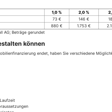
1,0 %
2,0 %
2
73 €
146 €
1
880 €
1.753 €
2.
ll AG; Beträge gerundet
estalten können
ilienfinanzierung endet, haben Sie verschiedene Möglichkei
Laufzeit
oraussetzungen