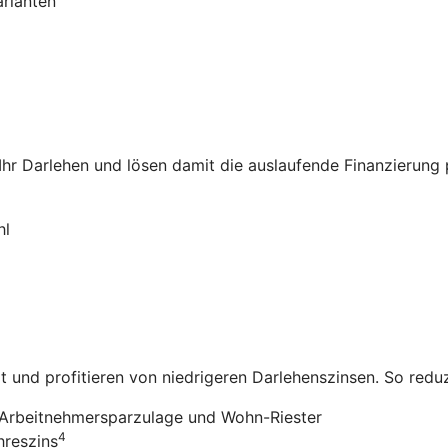
arianten
 Ihr Darlehen und lösen damit die auslaufende Finanzierung
hl
it und profitieren von niedrigeren Darlehenszinsen. So redu
Arbeitnehmersparzulage und Wohn-Riester
4
hreszins